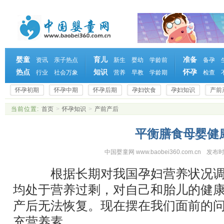
婴童
育儿
准备
资讯
亲子热点
新生
婴幼
学龄前
备孕
热点
知识
怀孕
行业
社会万象
营养
早教
学龄期
检查
怀孕初期
怀孕中期
怀孕后期
孕妇饮食
孕妇知识
产前
当前位置:
首页
>
怀孕知识
>
产前产后
平衡膳食母婴健
中国婴童网 www.baobei360.com.cn
发布时
根据长期对我国孕妇营养状况调查
均处于营养过剩，对自己和胎儿的健
产后无法恢复。现在摆在我们面前的
充营养素。