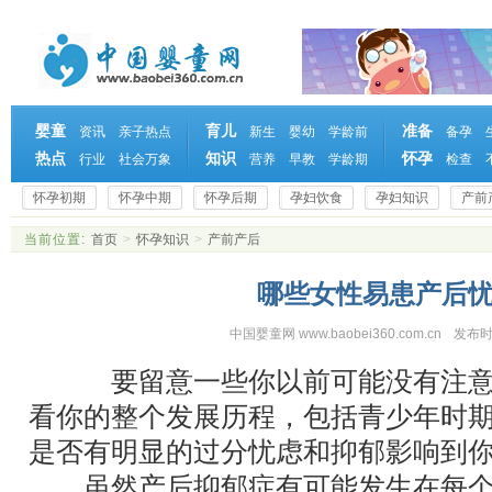
婴童
育儿
准备
资讯
亲子热点
新生
婴幼
学龄前
备孕
热点
知识
怀孕
行业
社会万象
营养
早教
学龄期
检查
怀孕初期
怀孕中期
怀孕后期
孕妇饮食
孕妇知识
产前
当前位置:
首页
>
怀孕知识
>
产前产后
哪些女性易患产后
中国婴童网 www.baobei360.com.cn
发布时
要留意一些你以前可能没有注意到
看你的整个发展历程，包括青少年时
是否有明显的过分忧虑和抑郁影响到
虽然产后抑郁症有可能发生在每个