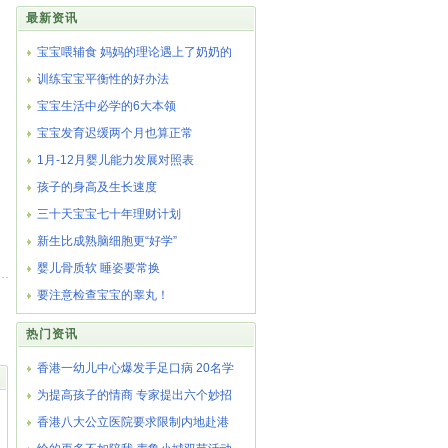
最新资讯
宝宝喂辅食 妈妈的理论遇上了奶奶的
训练宝宝平衡性的好办法
宝宝生活中必学的6大本领
宝宝发育迟缓两个月也算正常
1月-12月婴儿能力发展对照表
孩子的身高及生长速度
三十天宝宝七十年理财计划
新生比成熟脑细胞更“好学”
婴儿骨质软 睡姿要常换
要注意检查宝宝的睾丸！
热门资讯
香港一幼儿中心爆发手足口病 20名学
为提高孩子的情商 专家提出六个妙招
香港八大公立医院要求限制内地赴港