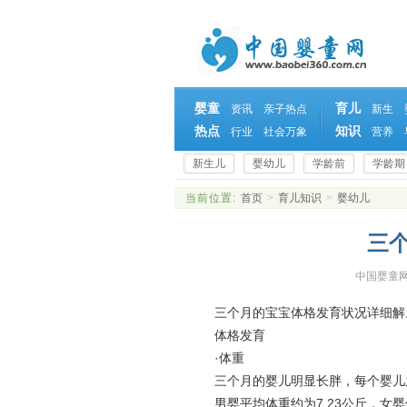
婴童
育儿
资讯
亲子热点
新生
热点
知识
行业
社会万象
营养
新生儿
婴幼儿
学龄前
学龄期
当前位置:
首页
>
育儿知识
>
婴幼儿
三
中国婴童网 w
三个月的宝宝体格发育状况详细解
体格发育
·体重
三个月的婴儿明显长胖，每个婴儿
男婴平均体重约为7.23公斤，女婴体