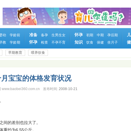
准备
怀孕
儿
婴幼
学龄前
备孕
生男生女
初期
中期
孕后期
怀孕
知识
健
早教
学龄期
检查
不孕不育
饮食
保健
坐月子
早期教育
喂养饮食
个月宝宝的体格发育状况
ww.baobei360.com.cn
发布时间:
2008-10-21
。
之间的差别也拉大了。
重约为6.55公斤。