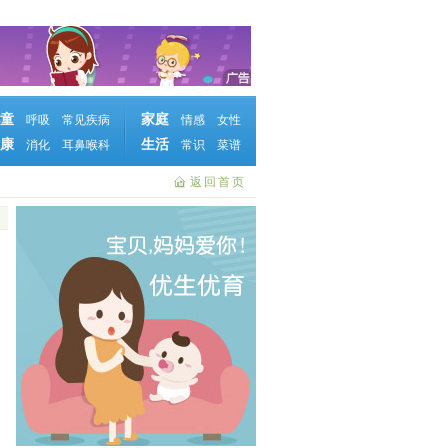
童
家庭
呼吸
常见疾病
情感
女性
康
生活
消化
耳鼻喉科
常识
菜谱
返回首页