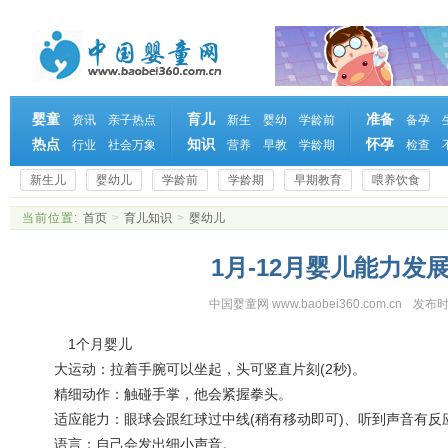
婴童
育儿
准备
资讯
亲子热点
新生
婴幼
学龄前
备孕
热点
知识
怀孕
行业
社会万象
营养
早教
学龄期
检查
新生儿
婴幼儿
学龄前
学龄期
早期教育
喂养饮食
当前位置:
首页
>
育儿知识
>
婴幼儿
1月-12月婴儿能力发
中国婴童网 www.baobei360.com.cn
发布时
1个月婴儿
大运动：拉着手腕可以坐起，头可竖直片刻(2秒)。
精细动作：触碰手掌，他会紧握拳头。
适应能力：眼球会跟红球过中线(稍有移动即可)、听到声音有反
语言：自己会发出细小声音。