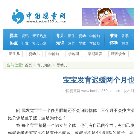
婴童
育儿
准备
资讯
亲子热点
新生
婴幼
学龄前
备孕
热点
知识
怀孕
行业
社会万象
营养
早教
学龄期
检查
新生儿
婴幼儿
学龄前
学龄期
早期教育
喂养饮食
当前位置:
首页
>
育儿知识
>
婴幼儿
宝宝发育迟缓两个月
中国婴童网 www.baobei360.com.cn
发布时
问:我发觉宝宝一个多月眼睛还不会追随物体，三个月不会找声源
比总像是差了些，这是为什么？
答:每个宝宝都是一个独立的个体，他们有自己的个性，有自己发
你就要考虑宝宝是不是有什么问题，或者是不是个很特殊的孩子。如