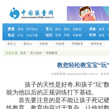
婴童
育儿
准备
资讯
亲子热点
新生
婴幼
学龄前
备孕
热点
知识
怀孕
行业
社会万象
营养
早教
学龄期
检查
新生儿
婴幼儿
学龄前
学龄期
早期教育
喂养饮食
当前位置:
首页
>
育儿知识
>
早期教育
教您轻松教宝宝“玩
中国婴童网 www.baobei360.com.cn
发布时
孩子的天性是好奇,和孩子"玩"数学
能为他以后的正规训练打下基础。
首先要注意的是不能让孩子死记硬
性教育，教育内容过于复杂，让他对