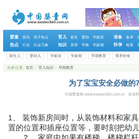
婴童
育儿
准备
资讯
亲子热点
新生
婴幼
学龄前
备孕
热点
知识
怀孕
行业
社会万象
营养
早教
学龄期
检查
新生儿
婴幼儿
学龄前
学龄期
早期教育
喂养饮食
当前位置:
首页
>
育儿知识
>
早期教育
为了宝宝安全必做的7
中国婴童网 www.baobei360.com.cn
发布时
1、 装饰新房间时，从装饰材料和家
置的位置和插座位置等，要时刻把幼
2、 家庭中如果有楼梯，楼梯栏杆