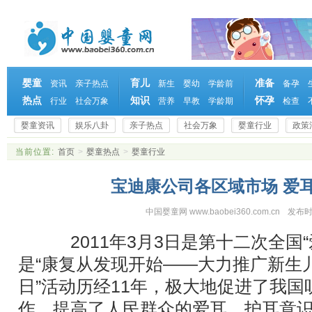
婴童
育儿
准备
资讯
亲子热点
新生
婴幼
学龄前
备孕
热点
知识
怀孕
行业
社会万象
营养
早教
学龄期
检查
婴童资讯
娱乐八卦
亲子热点
社会万象
婴童行业
政策
当前位置:
首页
>
婴童热点
>
婴童行业
宝迪康公司各区域市场 爱
中国婴童网 www.baobei360.com.cn
发布时
2011年3月3日是第十二次全国“
是“康复从发现开始——大力推广新生儿
日”活动历经11年，极大地促进了我
作，提高了人民群众的爱耳、护耳意