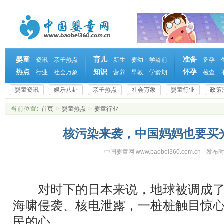
婴童
育儿
准备
资讯
亲子热点
新生
婴幼
学龄前
备孕
热点
知识
怀孕
行业
社会万象
营养
早教
学龄期
检查
婴童资讯
娱乐八卦
亲子热点
社会万象
婴童行业
政策
当前位置:
首页
>
婴童热点
>
婴童行业
核污染来袭，中国妈妈也要买
中国婴童网 www.baobei360.com.cn
发布时
对时下的日本来说，地球被调成了
海啸侵袭、核电泄露，一桩桩触目惊
民的心。